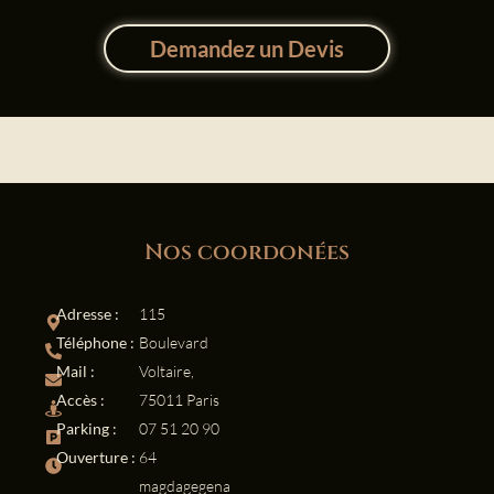
Demandez un Devis
Nos coordonées
Adresse :
115
Téléphone :
Boulevard
Mail :
Voltaire,
Accès :
75011 Paris
Parking :
07 51 20 90
Ouverture :
64
magdagegena