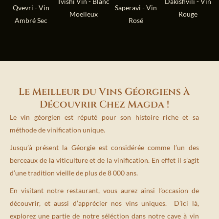
Tvishi Vin - Blanc
Dakishvili - Vin
Qvevri - Vin
Saperavi - Vin
Moelleux
Rouge
Ambré Sec
Rosé
Le Meilleur du Vins Géorgiens à
Découvrir Chez Magda !
Le vin géorgien est réputé pour son histoire riche et sa
méthode de vinification unique.
Jusqu’à présent la Géorgie est considérée comme l’un des
berceaux de la viticulture et de la vinification. En effet il s’agit
d’une tradition vieille de plus de 8 000 ans.
En visitant notre restaurant, vous aurez ainsi l’occasion de
découvrir, et aussi d’apprécier nos vins uniques. D’ici là,
explorez une partie de notre séléction dans notre cave à vin