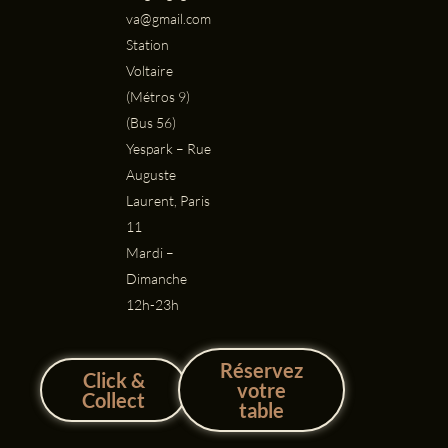
va@gmail.com
Station
Voltaire
(Métros 9)
(Bus 56)
Yespark – Rue
Auguste
Laurent, Paris
11
Mardi –
Dimanche
12h-23h
Réservez
Click &
votre
Collect
table